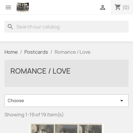
shopping_cart


(0)
search
Home
Postcards
Romance / Love
ROMANCE / LOVE

Choose
Showing 1-19 of 19 item(s)